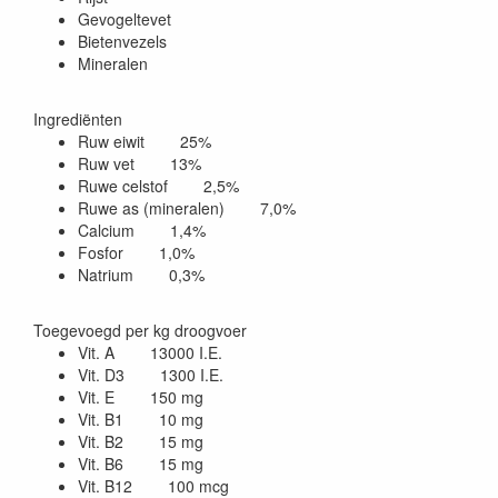
Gevogeltevet
Bietenvezels
Mineralen
Ingrediënten
Ruw eiwit 25%
Ruw vet 13%
Ruwe celstof 2,5%
Ruwe as (mineralen) 7,0%
Calcium 1,4%
Fosfor 1,0%
Natrium 0,3%
Toegevoegd per kg droogvoer
Vit. A 13000 I.E.
Vit. D3 1300 I.E.
Vit. E 150 mg
Vit. B1 10 mg
Vit. B2 15 mg
Vit. B6 15 mg
Vit. B12 100 mcg