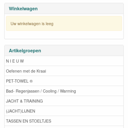
Artikelgroepen
N I E U W
Oefenen met de Kraai
PET-TOWEL ®
Bad- Regenjassen / Cooling / Warming
JACHT & TRAINING
(JACHT)LIJNEN
TASSEN EN STOELTJES
DUMMYVESTEN - HEUPGORDELS
SHOW
REIZEN MET UW HOND
VENTLOCK