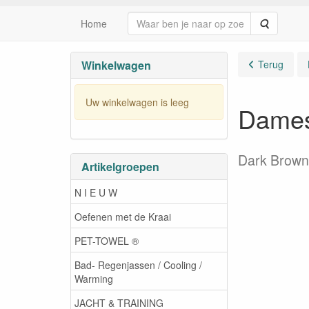
Zoeken
Home
Winkelwagen
Terug
Uw winkelwagen is leeg
Dames
Dark Brown
Artikelgroepen
N I E U W
Oefenen met de Kraai
PET-TOWEL ®
Bad- Regenjassen / Cooling /
Warming
JACHT & TRAINING