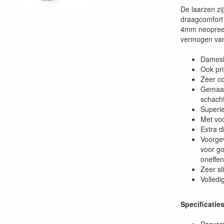
De laarzen zij
draagcomfort 
4mm neopree
vermogen van
Damesl
Ook pri
Zeer co
Gemaak
schach
Superie
Met voc
Extra d
Voorge
voor go
oneffen
Zeer sli
Volledi
Specificaties