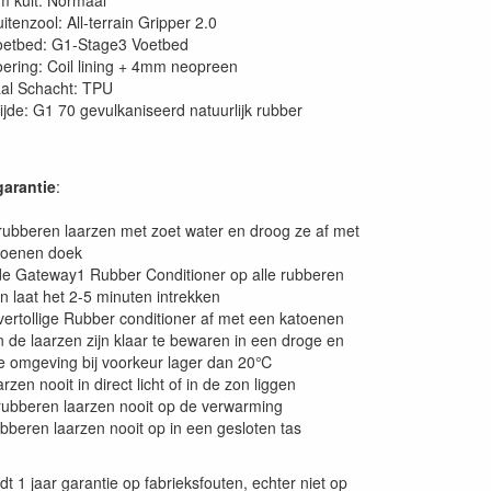
m kuit: Normaal
itenzool: All-terrain Gripper 2.0
oetbed: G1-Stage3 Voetbed
ering: Coil lining + 4mm neopreen
aal Schacht: TPU
jde: G1 70 gevulkaniseerd natuurlijk rubber
arantie
:
rubberen laarzen met zoet water en droog ze af met
toenen doek
de Gateway1 Rubber Conditioner op alle rubberen
n laat het 2-5 minuten intrekken
ertollige Rubber conditioner af met een katoenen
 de laarzen zijn klaar te bewaren in een droge en
e omgeving bij voorkeur lager dan 20℃
rzen nooit in direct licht of in de zon liggen
ubberen laarzen nooit op de verwarming
bberen laarzen nooit op in een gesloten tas
t 1 jaar garantie op fabrieksfouten, echter niet op