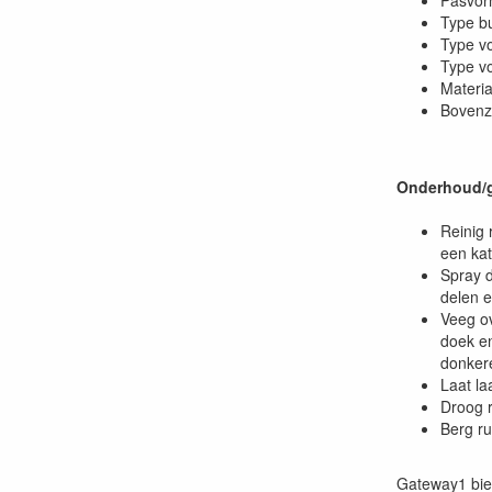
Pasvor
Type bu
Type v
Type vo
Materi
Bovenzi
Onderhoud/g
Reinig 
een ka
Spray 
delen e
Veeg ov
doek en
donker
Laat laa
Droog r
Berg ru
Gateway1 bied