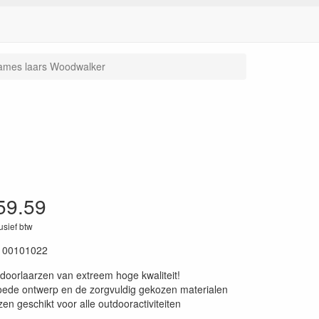
ames laars Woodwalker
59.59
lusief btw
100101022
oorlaarzen van extreem hoge kwaliteit!
oede ontwerp en de zorgvuldig gekozen materialen
zen geschikt voor alle outdooractiviteiten