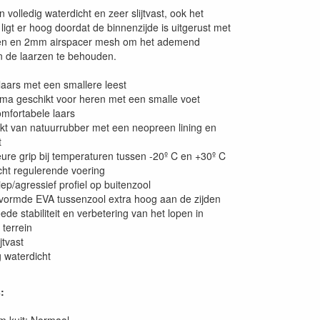
n volledig waterdicht en zeer slijtvast, ook het
ligt er hoog doordat de binnenzijde is uitgerust met
n en 2mm airspacer mesh om het ademend
 de laarzen te behouden.
aars met een smallere leest
ma geschikt voor heren met een smalle voet
mfortabele laars
t van natuurrubber met een neopreen lining en
t
ure grip bij temperaturen tussen -20º C en +30º C
ht regulerende voering
iep/agressief profiel op buitenzool
vormde EVA tussenzool extra hoog aan de zijden
ede stabiliteit en verbetering van het lopen in
 terrein
jtvast
g waterdicht
: