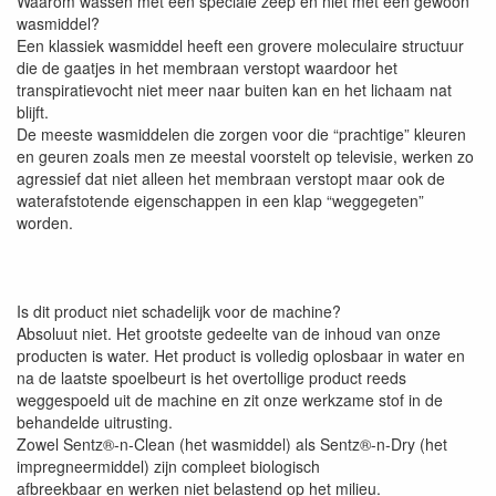
Waarom wassen met een speciale zeep en niet met een gewoon
wasmiddel?
Een klassiek wasmiddel heeft een grovere moleculaire structuur
die de gaatjes in het membraan verstopt waardoor het
transpiratievocht niet meer naar buiten kan en het lichaam nat
blijft.
De meeste wasmiddelen die zorgen voor die “prachtige” kleuren
en geuren zoals men ze meestal voorstelt op televisie, werken zo
agressief dat niet alleen het membraan verstopt maar ook de
waterafstotende eigenschappen in een klap “weggegeten”
worden.
Is dit product niet schadelijk voor de machine?
Absoluut niet. Het grootste gedeelte van de inhoud van onze
producten is water. Het product is volledig oplosbaar in water en
na de laatste spoelbeurt is het overtollige product reeds
weggespoeld uit de machine en zit onze werkzame stof in de
behandelde uitrusting.
Zowel Sentz®-n-Clean (het wasmiddel) als Sentz®-n-Dry (het
impregneermiddel) zijn compleet biologisch
afbreekbaar en werken niet belastend op het milieu.