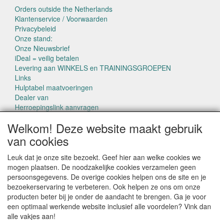
Orders outside the Netherlands
Klantenservice / Voorwaarden
Privacybeleid
Onze stand:
Onze Nieuwsbrief
iDeal = veilig betalen
Levering aan WINKELS en TRAININGSGROEPEN
Links
Hulptabel maatvoeringen
Dealer van
Herroepingslink aanvragen
Welkom! Deze website maakt gebruik
van cookies
Leuk dat je onze site bezoekt. Geef hier aan welke cookies we
mogen plaatsen. De noodzakelijke cookies verzamelen geen
CONTACTGEGEVENS
persoonsgegevens. De overige cookies helpen ons de site en je
www.pettowel.nl
bezoekerservaring te verbeteren. Ook helpen ze ons om onze
Laan van Swaensteijn 14
producten beter bij je onder de aandacht te brengen. Ga je voor
2271VB VOORBURG
een optimaal werkende website inclusief alle voordelen? Vink dan
alle vakjes aan!