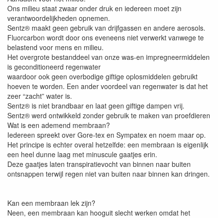
Ons milieu staat zwaar onder druk en iedereen moet zijn
verantwoordelijkheden opnemen.
Sentz® maakt geen gebruik van drijfgassen en andere aerosols.
Fluorcarbon wordt door ons eveneens niet verwerkt vanwege te
belastend voor mens en milieu.
Het overgrote bestanddeel van onze was-en impregneermiddelen
is geconditioneerd regenwater
waardoor ook geen overbodige giftige oplosmiddelen gebruikt
hoeven te worden. Een ander voordeel van regenwater is dat het
zeer “zacht” water is.
Sentz® is niet brandbaar en laat geen giftige dampen vrij.
Sentz® werd ontwikkeld zonder gebruik te maken van proefdieren
Wat is een ademend membraan?
Iedereen spreekt over Gore-tex en Sympatex en noem maar op.
Het principe is echter overal hetzelfde: een membraan is eigenlijk
een heel dunne laag met minuscule gaatjes erin.
Deze gaatjes laten transpiratievocht van binnen naar buiten
ontsnappen terwijl regen niet van buiten naar binnen kan dringen.
Kan een membraan lek zijn?
Neen, een membraan kan hooguit slecht werken omdat het