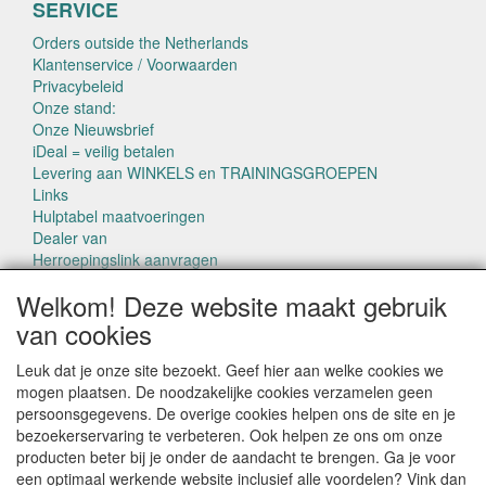
SERVICE
Orders outside the Netherlands
Klantenservice / Voorwaarden
Privacybeleid
Onze stand:
Onze Nieuwsbrief
iDeal = veilig betalen
Levering aan WINKELS en TRAININGSGROEPEN
Links
Hulptabel maatvoeringen
Dealer van
Herroepingslink aanvragen
Welkom! Deze website maakt gebruik
van cookies
Leuk dat je onze site bezoekt. Geef hier aan welke cookies we
mogen plaatsen. De noodzakelijke cookies verzamelen geen
CONTACTGEGEVENS
persoonsgegevens. De overige cookies helpen ons de site en je
www.pettowel.nl
bezoekerservaring te verbeteren. Ook helpen ze ons om onze
Laan van Swaensteijn 14
producten beter bij je onder de aandacht te brengen. Ga je voor
2271VB VOORBURG
een optimaal werkende website inclusief alle voordelen? Vink dan