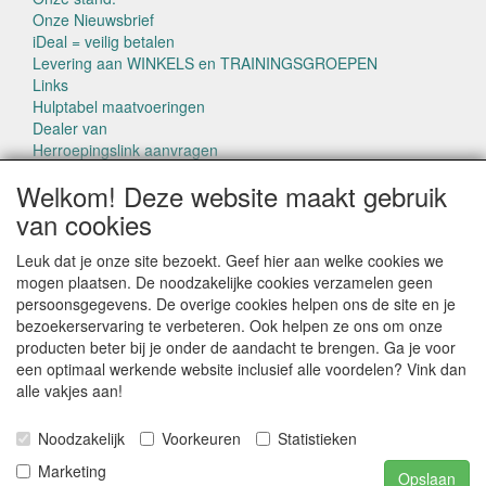
Onze Nieuwsbrief
iDeal = veilig betalen
Levering aan WINKELS en TRAININGSGROEPEN
Links
Hulptabel maatvoeringen
Dealer van
Herroepingslink aanvragen
Welkom! Deze website maakt gebruik
van cookies
Leuk dat je onze site bezoekt. Geef hier aan welke cookies we
mogen plaatsen. De noodzakelijke cookies verzamelen geen
CONTACTGEGEVENS
persoonsgegevens. De overige cookies helpen ons de site en je
www.pettowel.nl
bezoekerservaring te verbeteren. Ook helpen ze ons om onze
Laan van Swaensteijn 14
producten beter bij je onder de aandacht te brengen. Ga je voor
2271VB VOORBURG
een optimaal werkende website inclusief alle voordelen? Vink dan
alle vakjes aan!
E-mail: info@pettowel.nl
Telefoon: 070 - 3820487
Noodzakelijk
Voorkeuren
Statistieken
Marketing
IBAN: NL42INGB0004 2012 07
Opslaan