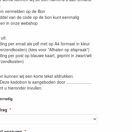
.
m vermelden op de Bon
ddel van de code op de bon kunt eenmalig
nen in onze webshop
uit:
ing per email als pdf met op A4 formaat in kleur
erzendkosten) (kies voor "Afhalen op afspraak")
ing per post op blauwe kaart, geprint in zwart/wit
rzendkosten)
 kunnen wij een korte tekst afdrukken.
Deze kadobon is aangeboden door .....................
t u hieronder invullen.
oorradig
drag
 of opsturen