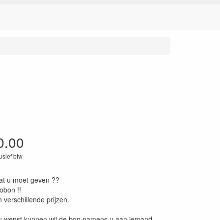
0.00
lusief btw
at u moet geven ??
obon !!
n verschillende prijzen.
 u wenst kunnen wij de bon namens u aan iemand