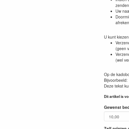
zenden
Uw naa
Doormi
afreke
U kunt kiezen 
Verzend
(geen v
Verzend
(wel ve
Op de kadobon
Bijvoorbeeld: 
Deze tekst kun
Dit artikel is v
Gewenst be
Zelf printen