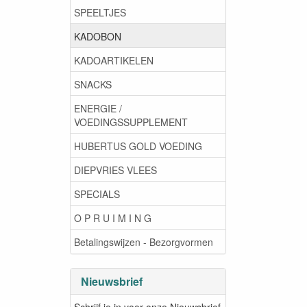
SPEELTJES
KADOBON
KADOARTIKELEN
SNACKS
ENERGIE /
VOEDINGSSUPPLEMENT
HUBERTUS GOLD VOEDING
DIEPVRIES VLEES
SPECIALS
O P R U I M I N G
Betalingswijzen - Bezorgvormen
Nieuwsbrief
Schrijf je in voor onze Nieuwsbrief