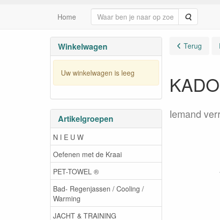
Zoeken
Home
Winkelwagen
Terug
Uw winkelwagen is leeg
KADO
Iemand ver
Artikelgroepen
N I E U W
Oefenen met de Kraai
PET-TOWEL ®
Bad- Regenjassen / Cooling /
Warming
JACHT & TRAINING