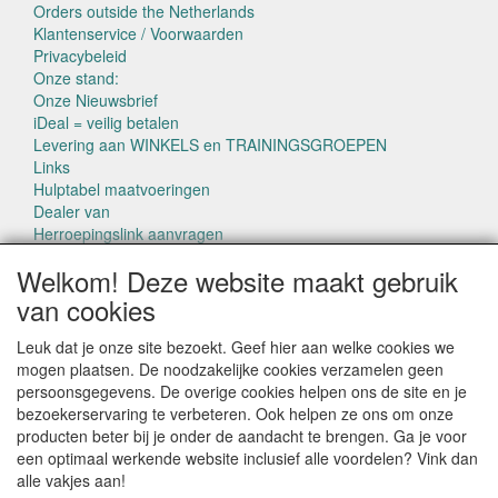
Orders outside the Netherlands
Klantenservice / Voorwaarden
Privacybeleid
Onze stand:
Onze Nieuwsbrief
iDeal = veilig betalen
Levering aan WINKELS en TRAININGSGROEPEN
Links
Hulptabel maatvoeringen
Dealer van
Herroepingslink aanvragen
Welkom! Deze website maakt gebruik
van cookies
Leuk dat je onze site bezoekt. Geef hier aan welke cookies we
mogen plaatsen. De noodzakelijke cookies verzamelen geen
CONTACTGEGEVENS
persoonsgegevens. De overige cookies helpen ons de site en je
www.pettowel.nl
bezoekerservaring te verbeteren. Ook helpen ze ons om onze
Laan van Swaensteijn 14
producten beter bij je onder de aandacht te brengen. Ga je voor
2271VB VOORBURG
een optimaal werkende website inclusief alle voordelen? Vink dan
alle vakjes aan!