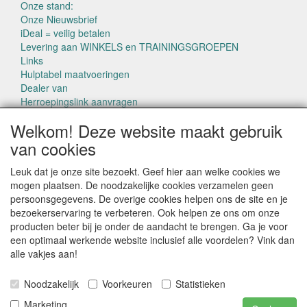
Onze stand:
Onze Nieuwsbrief
iDeal = veilig betalen
Levering aan WINKELS en TRAININGSGROEPEN
Links
Hulptabel maatvoeringen
Dealer van
Herroepingslink aanvragen
Welkom! Deze website maakt gebruik
van cookies
Leuk dat je onze site bezoekt. Geef hier aan welke cookies we
mogen plaatsen. De noodzakelijke cookies verzamelen geen
CONTACTGEGEVENS
persoonsgegevens. De overige cookies helpen ons de site en je
www.pettowel.nl
bezoekerservaring te verbeteren. Ook helpen ze ons om onze
Laan van Swaensteijn 14
producten beter bij je onder de aandacht te brengen. Ga je voor
2271VB VOORBURG
een optimaal werkende website inclusief alle voordelen? Vink dan
alle vakjes aan!
E-mail: info@pettowel.nl
Telefoon: 070 - 3820487
Noodzakelijk
Voorkeuren
Statistieken
Marketing
IBAN: NL42INGB0004 2012 07