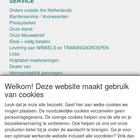
SERVICE
Orders outside the Netherlands
Klantenservice / Voorwaarden
Privacybeleid
Onze stand:
Onze Nieuwsbrief
iDeal = veilig betalen
Levering aan WINKELS en TRAININGSGROEPEN
Links
Hulptabel maatvoeringen
Dealer van
Herroepingslink aanvragen
Welkom! Deze website maakt gebruik
van cookies
Leuk dat je onze site bezoekt. Geef hier aan welke cookies we
mogen plaatsen. De noodzakelijke cookies verzamelen geen
CONTACTGEGEVENS
persoonsgegevens. De overige cookies helpen ons de site en je
www.pettowel.nl
bezoekerservaring te verbeteren. Ook helpen ze ons om onze
Laan van Swaensteijn 14
producten beter bij je onder de aandacht te brengen. Ga je voor
2271VB VOORBURG
een optimaal werkende website inclusief alle voordelen? Vink dan