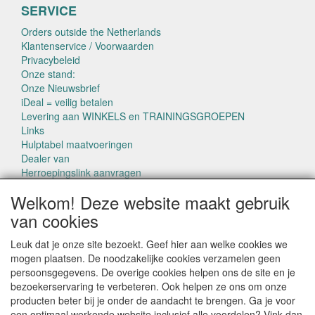
SERVICE
Orders outside the Netherlands
Klantenservice / Voorwaarden
Privacybeleid
Onze stand:
Onze Nieuwsbrief
iDeal = veilig betalen
Levering aan WINKELS en TRAININGSGROEPEN
Links
Hulptabel maatvoeringen
Dealer van
Herroepingslink aanvragen
Welkom! Deze website maakt gebruik
van cookies
Leuk dat je onze site bezoekt. Geef hier aan welke cookies we
mogen plaatsen. De noodzakelijke cookies verzamelen geen
CONTACTGEGEVENS
persoonsgegevens. De overige cookies helpen ons de site en je
www.pettowel.nl
bezoekerservaring te verbeteren. Ook helpen ze ons om onze
Laan van Swaensteijn 14
producten beter bij je onder de aandacht te brengen. Ga je voor
2271VB VOORBURG
een optimaal werkende website inclusief alle voordelen? Vink dan