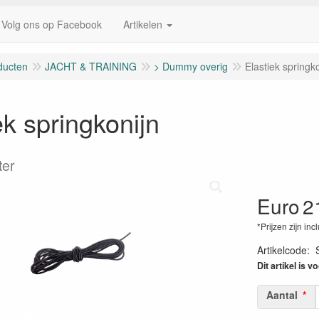
Volg ons op Facebook
Artikelen
ducten
JACHT & TRAINING
> Dummy overig
Elastiek springk
ek springkonijn
ter
Euro
2
*Prijzen zijn inc
Artikelcode
:
Dit artikel is v
Aantal