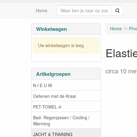
Zoeken
Home
Winkelwagen
Home
Pro
Uw winkelwagen is leeg
Elasti
circa 10 me
Artikelgroepen
N I E U W
Oefenen met de Kraai
PET-TOWEL ®
Bad- Regenjassen / Cooling /
Warming
JACHT & TRAINING