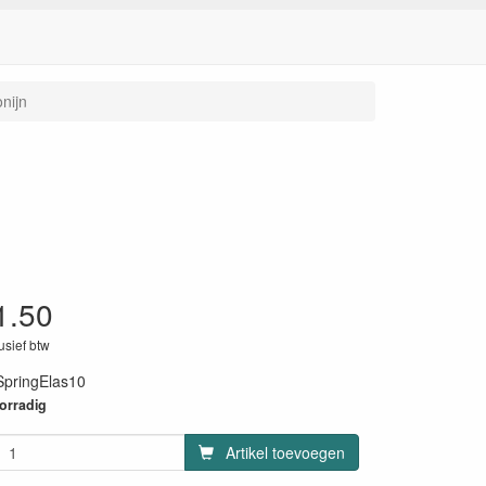
onijn
1.50
lusief btw
SpringElas10
oorradig
Artikel toevoegen