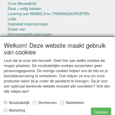
Onze Nieuwsbrief
iDeal = veilig betalen
Levering aan WINKELS en TRAININGSGROEPEN
Links
Hulptabel maatvoeringen
Dealer van
Herroepingslink aanvragen
Welkom! Deze website maakt gebruik
van cookies
Leuk dat je onze site bezoekt. Geef hier aan welke cookies we
mogen plaatsen. De noodzakelijke cookies verzamelen geen
CONTACTGEGEVENS
persoonsgegevens. De overige cookies helpen ons de site en je
www.pettowel.nl
bezoekerservaring te verbeteren. Ook helpen ze ons om onze
Laan van Swaensteijn 14
producten beter bij je onder de aandacht te brengen. Ga je voor
2271VB VOORBURG
een optimaal werkende website inclusief alle voordelen? Vink dan
alle vakjes aan!
E-mail: info@pettowel.nl
Telefoon: 070 - 3820487
Noodzakelijk
Voorkeuren
Statistieken
Marketing
IBAN: NL42INGB0004 2012 07
Opslaan