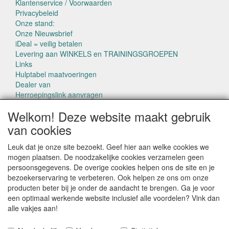
Klantenservice / Voorwaarden
Privacybeleid
Onze stand:
Onze Nieuwsbrief
iDeal = veilig betalen
Levering aan WINKELS en TRAININGSGROEPEN
Links
Hulptabel maatvoeringen
Dealer van
Herroepingslink aanvragen
Welkom! Deze website maakt gebruik
van cookies
Leuk dat je onze site bezoekt. Geef hier aan welke cookies we
mogen plaatsen. De noodzakelijke cookies verzamelen geen
CONTACTGEGEVENS
persoonsgegevens. De overige cookies helpen ons de site en je
www.pettowel.nl
bezoekerservaring te verbeteren. Ook helpen ze ons om onze
Laan van Swaensteijn 14
producten beter bij je onder de aandacht te brengen. Ga je voor
2271VB VOORBURG
een optimaal werkende website inclusief alle voordelen? Vink dan
alle vakjes aan!
E-mail: info@pettowel.nl
Telefoon: 070 - 3820487