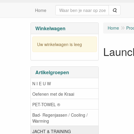
Zoeken
Home
Winkelwagen
Home
Pro
Uw winkelwagen is leeg
Launc
Artikelgroepen
N I E U W
Oefenen met de Kraai
PET-TOWEL ®
Bad- Regenjassen / Cooling /
Warming
JACHT & TRAINING