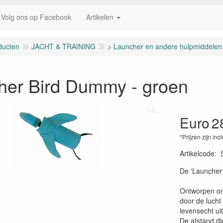
Volg ons op Facebook
Artikelen
ducten
JACHT & TRAINING
> Launcher en andere hulpmiddelen
her Bird Dummy - groen
Euro
2
*Prijzen zijn inc
Artikelcode
:
De 'Launcher
Ontworpen om 
door de lucht
levensecht uite
De afstand di