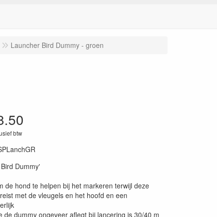
Launcher Bird Dummy - groen
8.50
lusief btw
SPLanchGR
 Bird Dummy'
de hond te helpen bij het markeren terwijl deze
 reist met de vleugels en het hoofd en een
rlijk
e de dummy ongeveer aflegt bij lancering is 30/40 m