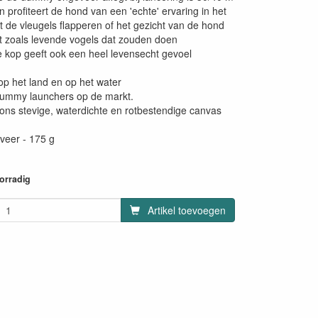
n profiteert de hond van een 'echte' ervaring in het
t de vleugels flapperen of het gezicht van de hond
t zoals levende vogels dat zouden doen
 kop geeft ook een heel levensecht gevoel
op het land en op het water
dummy launchers op de markt.
ns stevige, waterdichte en rotbestendige canvas
veer - 175 g
oorradig
Artikel toevoegen