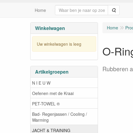
Zoeken
Home
Winkelwagen
Home
Pro
Uw winkelwagen is leeg
O-Rin
Rubberen af
Artikelgroepen
N I E U W
Oefenen met de Kraai
PET-TOWEL ®
Bad- Regenjassen / Cooling /
Warming
JACHT & TRAINING