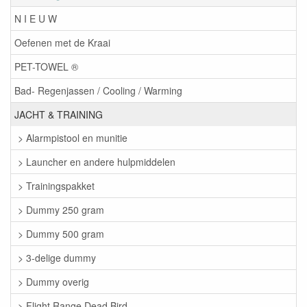
N I E U W
Oefenen met de Kraai
PET-TOWEL ®
Bad- Regenjassen / Cooling / Warming
JACHT & TRAINING
> Alarmpistool en munitie
> Launcher en andere hulpmiddelen
> Trainingspakket
> Dummy 250 gram
> Dummy 500 gram
> 3-delige dummy
> Dummy overig
> Flight Range Dead Bird