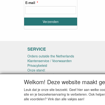
E-mail
SERVICE
Orders outside the Netherlands
Klantenservice / Voorwaarden
Privacybeleid
Onze stand:
Onze Nieuwsbrief
iDeal = veilig betalen
Welkom! Deze website maakt geb
Levering aan WINKELS en
TRAININGSGROEPEN
Leuk dat je onze site bezoekt. Geef hier aan welke 
Links
site en je bezoekerservaring te verbeteren. Ook helpe
Hulptabel maatvoeringen
alle voordelen? Vink dan alle vakjes aan!
Dealer van