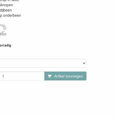
kknopen
dijbeen
op onderbeen
oorradig
Artikel toevoegen