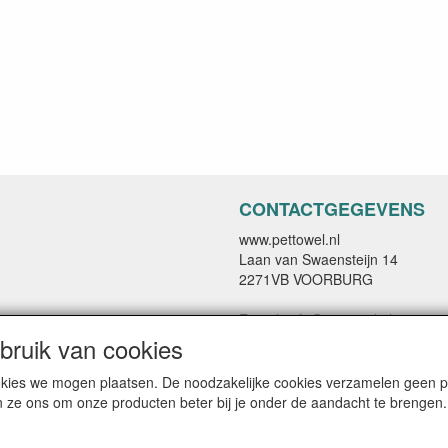
CONTACTGEGEVENS
www.pettowel.nl
Laan van Swaensteijn 14
2271VB VOORBURG
E-mail: info@pettowel.nl
Telefoon: 070 - 3820487
ruik van cookies
IBAN: NL42INGB0004 2012 07
cookies we mogen plaatsen. De noodzakelijke cookies verzamelen geen
n ze ons om onze producten beter bij je onder de aandacht te brengen.