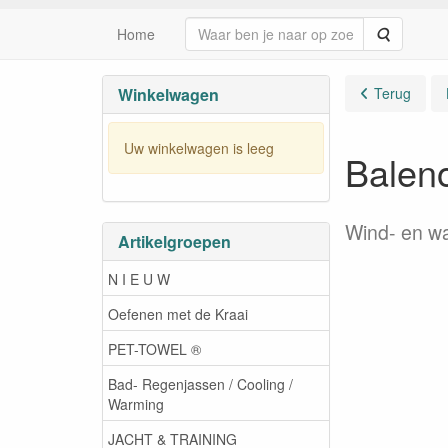
Zoeken
Home
Winkelwagen
Terug
Uw winkelwagen is leeg
Balen
Wind- en wa
Artikelgroepen
N I E U W
Oefenen met de Kraai
PET-TOWEL ®
Bad- Regenjassen / Cooling /
Warming
JACHT & TRAINING