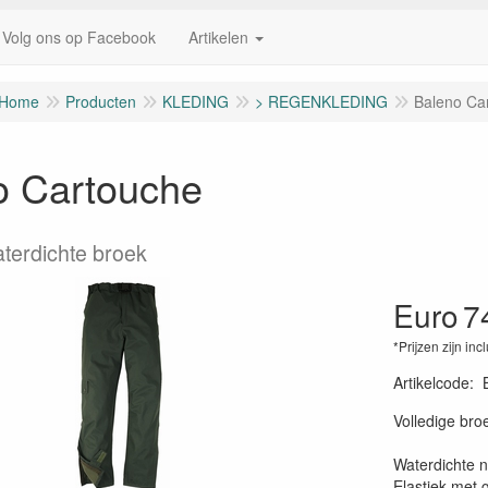
Volg ons op Facebook
Artikelen
Home
Producten
KLEDING
> REGENKLEDING
Baleno Ca
o Cartouche
terdichte broek
Euro
7
*Prijzen zijn inc
Artikelcode
:
Volledige bro
Waterdichte 
Elastiek met g