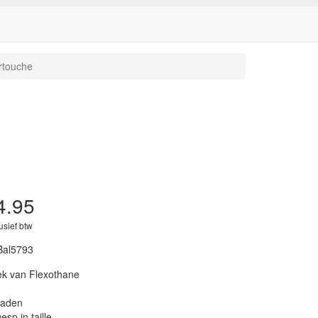
rtouche
4.95
lusief btw
Bal5793
ek van Flexothane
naden
esp in taille