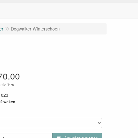
er
Dogwalker WInterschoen
70.00
lusief btw
1023
a 2 weken