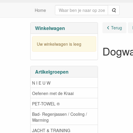
Zoeken
Home
Winkelwagen
Terug
Uw winkelwagen is leeg
Dogwa
Artikelgroepen
N I E U W
Oefenen met de Kraai
PET-TOWEL ®
Bad- Regenjassen / Cooling /
Warming
JACHT & TRAINING