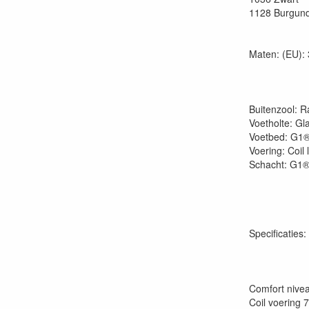
1128 Burgun
Maten: (EU): 
Buitenzool: 
Voetholte: Gl
Voetbed: G1®
Voering: Coi
Schacht: G1®
Specificaties:
Comfort nivea
Coil voering