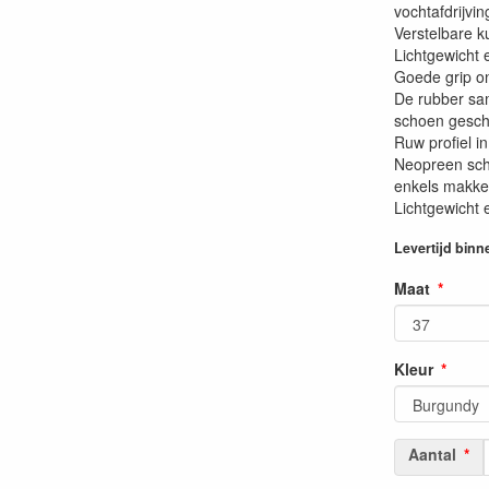
vochtafdrijvin
Verstelbare k
Lichtgewicht 
Goede grip o
De rubber sam
schoen gesch
Ruw profiel i
Neopreen scha
enkels makkeli
Lichtgewicht 
Levertijd binn
Maat
Kleur
Aantal