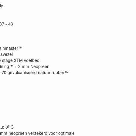
dy
37 - 43
Rainmaster™
asvezel
-stage 3TM voetbed
l lining™ + 3 mm Neopreen
 70 gevulcaniseerd natuur rubber™
u: 0º C
 7mm neopreen verzekerd voor optimale