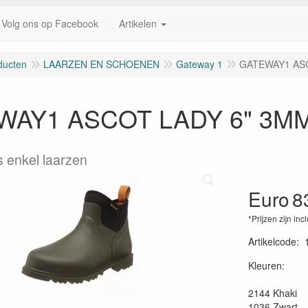
Volg ons op Facebook
Artikelen
ducten
LAARZEN EN SCHOENEN
Gateway 1
GATEWAY1 AS
WAY1 ASCOT LADY 6" 3M
 enkel laarzen
Euro
8
*Prijzen zijn inc
Artikelcode
:
Kleuren:
2144 Khaki
1036 Zwart