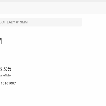
COT LADY 6" 3MM
M
3.95
lusief btw
110101007