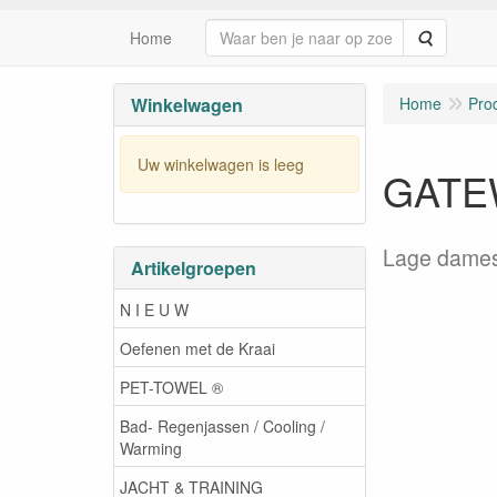
Zoeken
Home
Winkelwagen
Home
Pro
Uw winkelwagen is leeg
GATE
Lage dames
Artikelgroepen
N I E U W
Oefenen met de Kraai
PET-TOWEL ®
Bad- Regenjassen / Cooling /
Warming
JACHT & TRAINING