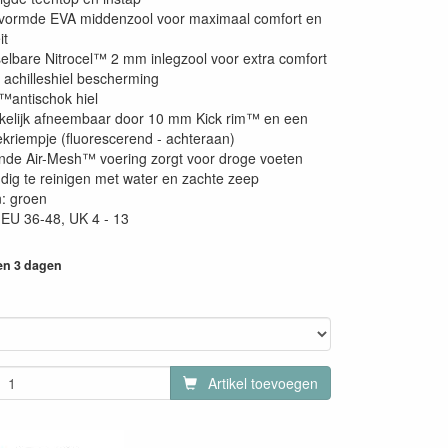
vormde EVA middenzool voor maximaal comfort en
it
elbare Nitrocel™ 2 mm inlegzool voor extra comfort
achilleshiel bescherming
™antischok hiel
elijk afneembaar door 10 mm Kick rim™ en een
rekriempje (fluorescerend - achteraan)
de Air-Mesh™ voering zorgt voor droge voeten
ig te reinigen met water en zachte zeep
: groen
EU 36-48, UK 4 - 13
en 3 dagen
Artikel toevoegen