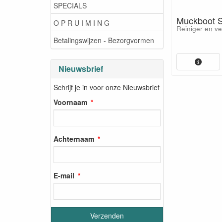
SPECIALS
Muckboot 
O P R U I M I N G
Reiniger en ve
Betalingswijzen - Bezorgvormen
Nieuwsbrief
Schrijf je in voor onze Nieuwsbrief
Voornaam
Achternaam
E-mail