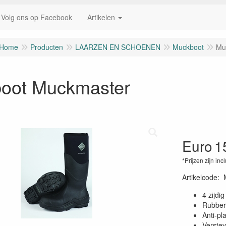
Volg ons op Facebook
Artikelen
Home
Producten
LAARZEN EN SCHOENEN
Muckboot
Mu
oot Muckmaster
Euro
1
*Prijzen zijn inc
Artikelcode
:
4 zijdi
Rubber
Anti-pl
Verstev