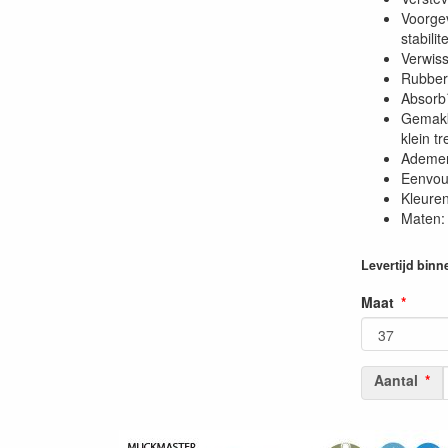
Voorge
stabilite
Verwiss
Rubber 
Absorb
Gemakk
klein t
Ademen
Eenvoud
Kleuren
Maten: 
Levertijd binn
Maat
Aantal