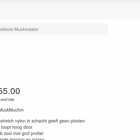
ckboot Muckmaster
55.00
lusief btw
MuckMuchm
g stretch nylon in schacht geeft geen plooien
 loopt hoog door
ak zool met grof profiel
igde teentop en instap