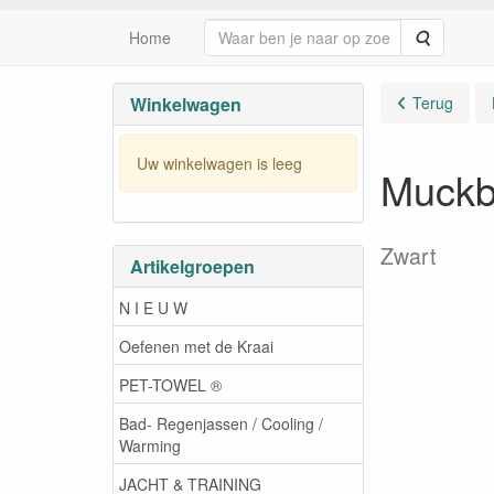
Zoeken
Home
Winkelwagen
Terug
Uw winkelwagen is leeg
Muckb
Zwart
Artikelgroepen
N I E U W
Oefenen met de Kraai
PET-TOWEL ®
Bad- Regenjassen / Cooling /
Warming
JACHT & TRAINING