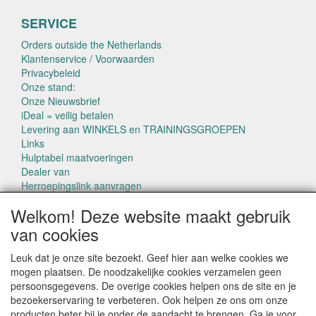
SERVICE
Orders outside the Netherlands
Klantenservice / Voorwaarden
Privacybeleid
Onze stand:
Onze Nieuwsbrief
iDeal = veilig betalen
Levering aan WINKELS en TRAININGSGROEPEN
Links
Hulptabel maatvoeringen
Dealer van
Herroepingslink aanvragen
Welkom! Deze website maakt gebruik
van cookies
Leuk dat je onze site bezoekt. Geef hier aan welke cookies we
mogen plaatsen. De noodzakelijke cookies verzamelen geen
CONTACTGEGEVENS
persoonsgegevens. De overige cookies helpen ons de site en je
www.pettowel.nl
bezoekerservaring te verbeteren. Ook helpen ze ons om onze
Laan van Swaensteijn 14
producten beter bij je onder de aandacht te brengen. Ga je voor