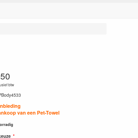
.50
lusief btw
PBody4533
anbieding
aankoop van een Pet-Towel
oorradig
keuze