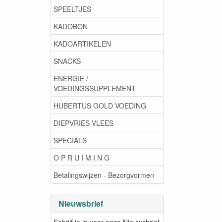
SPEELTJES
KADOBON
KADOARTIKELEN
SNACKS
ENERGIE /
VOEDINGSSUPPLEMENT
HUBERTUS GOLD VOEDING
DIEPVRIES VLEES
SPECIALS
O P R U I M I N G
Betalingswijzen - Bezorgvormen
Nieuwsbrief
Schrijf je in voor onze Nieuwsbrief