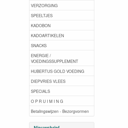
VERZORGING
SPEELTJES
KADOBON
KADOARTIKELEN
SNACKS
ENERGIE /
VOEDINGSSUPPLEMENT
HUBERTUS GOLD VOEDING
DIEPVRIES VLEES
SPECIALS
O P R U I M I N G
Betalingswijzen - Bezorgvormen
Nieuwsbrief