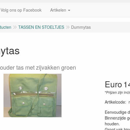
Volg ons op Facebook
Artikelen
ducten
TASSEN EN STOELTJES
Dummytas
ytas
uder tas met zijvakken groen
Euro
1
*Prijzen zijn inc
Artikelcode
:
Eenvoudige d
Binnenzijde g
houden.
Groot vak bin