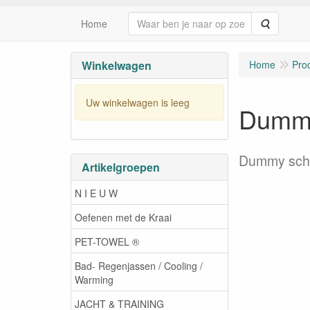
Zoeken
Home
Winkelwagen
Home
Pro
Uw winkelwagen is leeg
Dumm
Dummy scho
Artikelgroepen
N I E U W
Oefenen met de Kraai
PET-TOWEL ®
Bad- Regenjassen / Cooling /
Warming
JACHT & TRAINING