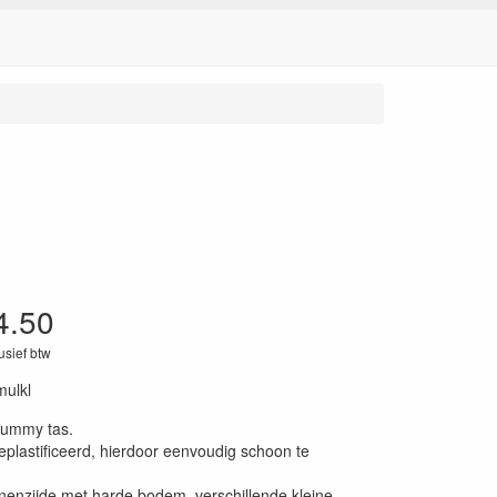
4.50
lusief btw
mulkl
ummy tas.
eplastificeerd, hierdoor eenvoudig schoon te
nenzijde met harde bodem, verschillende kleine